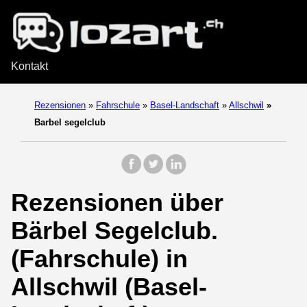
Kontakt
Rezensionen
»
Fahrschule
»
Basel-Landschaft
»
Allschwil
»
Barbel segelclub
Rezensionen über
Bärbel Segelclub.
(Fahrschule) in
Allschwil (Basel-