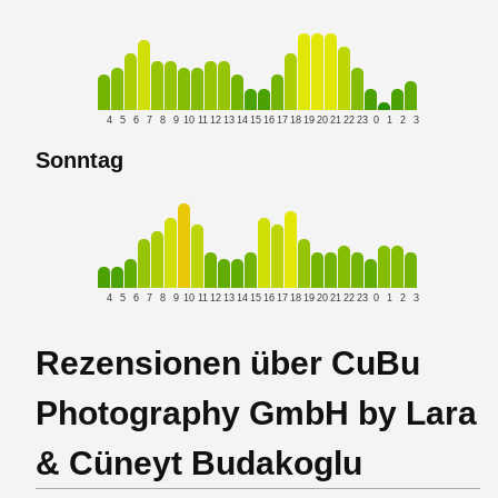
4
5
6
7
8
9
10
11
12
13
14
15
16
17
18
19
20
21
22
23
0
1
2
3
Sonntag
4
5
6
7
8
9
10
11
12
13
14
15
16
17
18
19
20
21
22
23
0
1
2
3
Rezensionen über CuBu
Photography GmbH by Lara
& Cüneyt Budakoglu