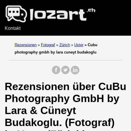
Kontakt
Rezensionen
»
Fotograf
»
Zürich
»
Uster
»
Cubu
photography gmbh by lara cuneyt budakoglu
Rezensionen über CuBu
Photography GmbH by
Lara & Cüneyt
Budakoglu. (Fotograf)