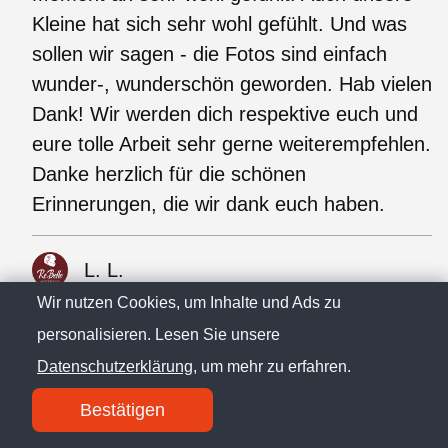
Kleine hat sich sehr wohl gefühlt. Und was
sollen wir sagen - die Fotos sind einfach
wunder-, wunderschön geworden. Hab vielen
Dank! Wir werden dich respektive euch und
eure tolle Arbeit sehr gerne weiterempfehlen.
Danke herzlich für die schönen
Erinnerungen, die wir dank euch haben.
L. L.
Wir nutzen Cookies, um Inhalte und Ads zu
personalisieren. Lesen Sie unsere
Liebe Lara, mit deiner energiegeladenen und
Datenschutzerklärung
, um mehr zu erfahren.
herzlichen Art hast du unseren besonderen
Tag perfekt ergänzt. Als wir auf unser Tram
Bestätigen
gewartet haben, hast du den Moment