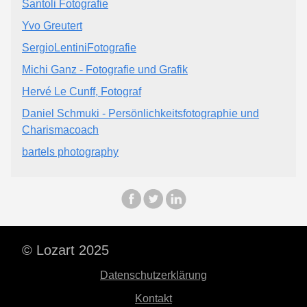
Santoli Fotografie
Yvo Greutert
SergioLentiniFotografie
Michi Ganz - Fotografie und Grafik
Hervé Le Cunff, Fotograf
Daniel Schmuki - Persönlichkeitsfotographie und
Charismacoach
bartels photography
© Lozart 2025
Datenschutzerklärung
Kontakt