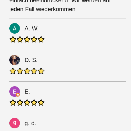
einfach beeindruckend. Wir werden auf
jeden Fall wiederkommen
A. W.
D. S.
E.
g. d.