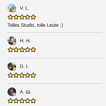
V. L.
Tolles Studio, tolle Leute :)
H. H.
D. I.
А. Ш.