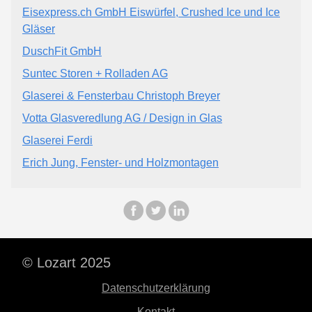
Eisexpress.ch GmbH Eiswürfel, Crushed Ice und Ice
Gläser
DuschFit GmbH
Suntec Storen + Rolladen AG
Glaserei & Fensterbau Christoph Breyer
Votta Glasveredlung AG / Design in Glas
Glaserei Ferdi
Erich Jung, Fenster- und Holzmontagen
© Lozart 2025
Datenschutzerklärung
Kontakt