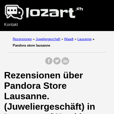
Kontakt
Rezensionen
»
Juweliergeschaft
»
Waadt
»
Lausanne
»
Pandora store lausanne
Rezensionen über
Pandora Store
Lausanne.
(Juweliergeschäft) in