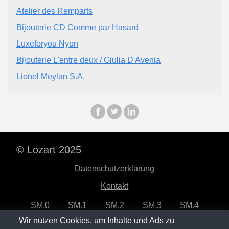
Atelier des Remparts
Bijouterie CD Comme par Hasard
Luxeforyou Nyon
Bijouterie L'entre deux / Giulia D'Avenia
Lionel Meylan S.A.
© Lozart 2025
Datenschutzerklärung
Kontakt
SM.0
SM.1
SM.2
SM.3
SM.4
Wir nutzen Cookies, um Inhalte und Ads zu
SM.5
SM.6
SM.7
SM.8
SM.9