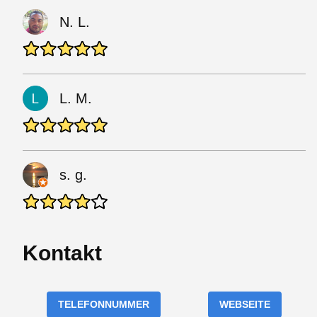
N. L.
L. M.
s. g.
Kontakt
TELEFONNUMMER
WEBSEITE