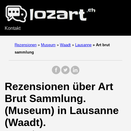
Kontakt
Rezensionen
»
Museum
»
Waadt
»
Lausanne
»
Art brut
sammlung
Rezensionen über Art
Brut Sammlung.
(Museum) in Lausanne
(Waadt).