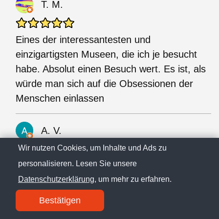
T. M.
Eines der interessantesten und
einzigartigsten Museen, die ich je besucht
habe. Absolut einen Besuch wert. Es ist, als
würde man sich auf die Obsessionen der
Menschen einlassen
A. V.
Wir nutzen Cookies, um Inhalte und Ads zu
personalisieren. Lesen Sie unsere
Ich bin ein Fan von Outsider-Kunst. Ich
besuche regelmäßig die
Datenschutzerklärung
, um mehr zu erfahren.
Wechselausstellungen in diesem sehr
Bestätigen
schönen Museum und werde nie enttäuscht.