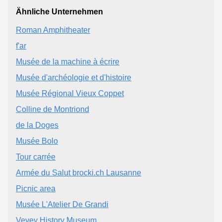
Ähnliche Unternehmen
Roman Amphitheater
f'ar
Musée de la machine à écrire
Musée d'archéologie et d'histoire
Musée Régional Vieux Coppet
Colline de Montriond
de la Doges
Musée Bolo
Tour carrée
Armée du Salut brocki.ch Lausanne
Picnic area
Musée L'Atelier De Grandi
Vevey History Museum