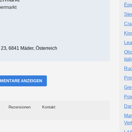
Épi
ermarkt
Ste
Cra
Kio
Lea
23, 6841 Mäder, Österreich
Oli
ita
Rud
Pri
MENTARE ANZEIGEN
Gre
Poi
Da
Rezensionen
Kontakt
Mar
Ver