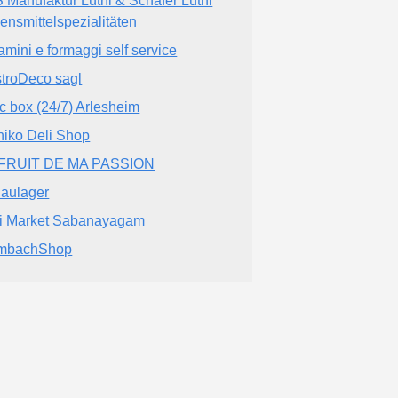
 Manufaktur Lüthi & Schäfer Lüthi
ensmittelspezialitäten
amini e formaggi self service
troDeco sagl
c box (24/7) Arlesheim
iniko Deli Shop
 FRUIT DE MA PASSION
aulager
i Market Sabanayagam
imbachShop