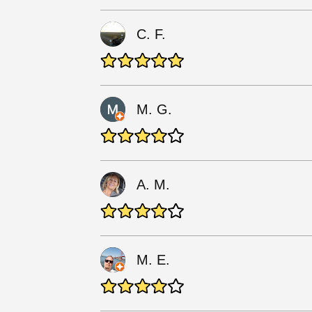
C. F.
M. G.
A. M.
M. E.