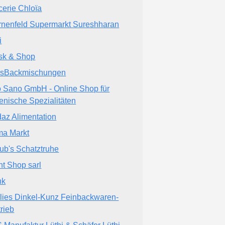
cerie Chloïa
rnenfeld Supermarkt Sureshharan
i
sk & Shop
sBackmischungen
o Sano GmbH - Online Shop für
lienische Spezialitäten
az Alimentation
ma Markt
ub's Schatztruhe
nt Shop sarl
nk
lies Dinkel-Kunz Feinbackwaren-
trieb