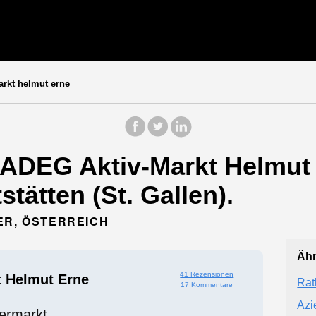
rkt helmut erne
ADEG Aktiv-Markt Helmut 
stätten (St. Gallen).
ER, ÖSTERREICH
Ähn
41 Rezensionen
 Helmut Erne
Rat
17 Kommentare
Azi
ermarkt