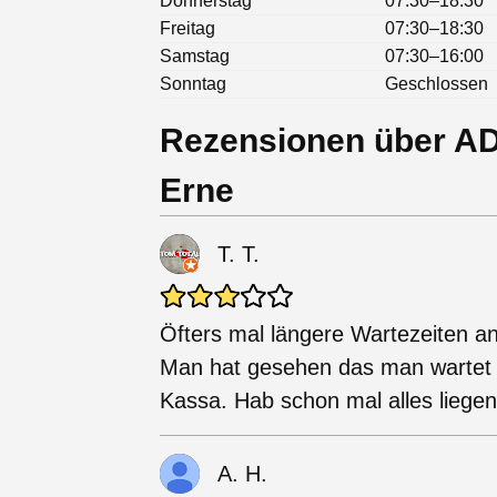
Donnerstag
07:30–18:30
Freitag
07:30–18:30
Samstag
07:30–16:00
Sonntag
Geschlossen
Rezensionen über AD
Erne
T. T.
Öfters mal längere Wartezeiten a
Man hat gesehen das man wartet 
Kassa. Hab schon mal alles liege
A. H.