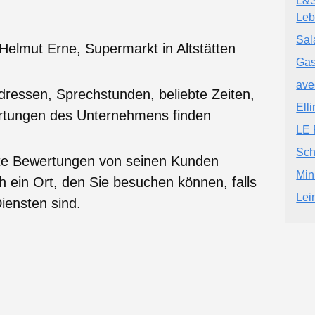
L&S
Leb
Sal
Helmut Erne, Supermarkt in Altstätten
Gas
ave
dressen, Sprechstunden, beliebte Zeiten,
Ell
ertungen des Unternehmens finden
LE
Sch
te Bewertungen von seinen Kunden
Min
ch ein Ort, den Sie besuchen können, falls
Le
iensten sind.