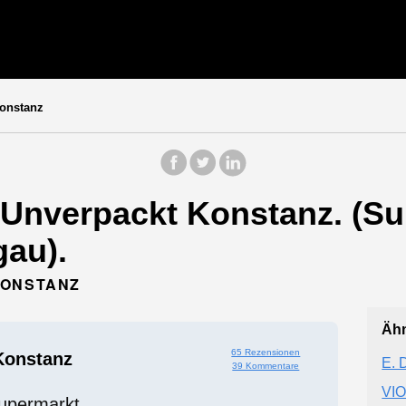
onstanz
Unverpackt Konstanz. (Su
gau).
KONSTANZ
Ähn
65 Rezensionen
Konstanz
E. 
39 Kommentare
VI
upermarkt