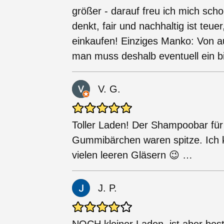
größer - darauf freu ich mich scho
denkt, fair und nachhaltig ist teue
einkaufen! Einziges Manko: Von au
man muss deshalb eventuell ein b
V. G.
Toller Laden! Der Shampoobar für
Gummibärchen waren spitze. Ich 
vielen leeren Gläsern 😉 …
J. P.