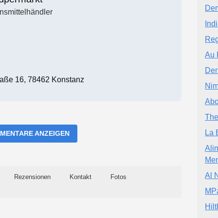
Dem
nsmittelhändler
Ind
Reg
Au 
Den
aße 16, 78462 Konstanz
Nim
Abo
The
La 
MENTARE ANZEIGEN
Ali
Men
Al 
Rezensionen
Kontakt
Fotos
MPa
Hil