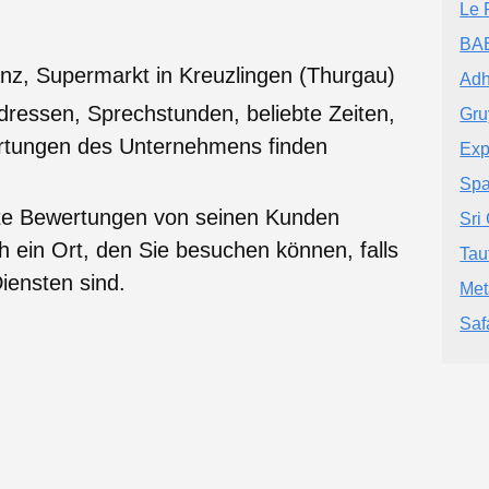
Le 
BAE
nz, Supermarkt in Kreuzlingen (Thurgau)
Adh
dressen, Sprechstunden, beliebte Zeiten,
Gru
ertungen des Unternehmens finden
Exp
Spa
te Bewertungen von seinen Kunden
Sri
ch ein Ort, den Sie besuchen können, falls
Tau
iensten sind.
Me
Saf