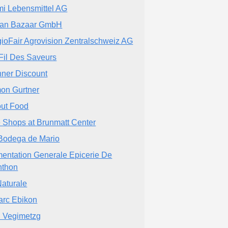
i Lebensmittel AG
ian Bazaar GmbH
ioFair Agrovision Zentralschweiz AG
Fil Des Saveurs
ner Discount
on Gurtner
ut Food
 Shops at Brunmatt Center
Bodega de Mario
mentation Generale Epicerie De
thon
Naturale
rc Ebikon
tl Vegimetzg