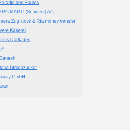
Paradis des Poules
RG MARTI (Schweiz) AG
eera Zug kiosk & Ria money transfer
yere Käserei
ress Dorfladen
r*
 Ganesh
tona Birkenzucker
taway GmbH
aran