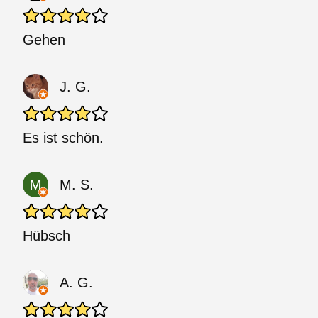
Gehen
J. G.
Es ist schön.
M. S.
Hübsch
A. G.