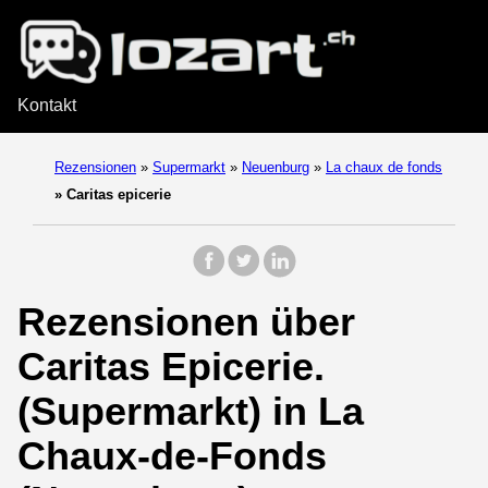
Kontakt
Rezensionen
»
Supermarkt
»
Neuenburg
»
La chaux de fonds
»
Caritas epicerie
Rezensionen über
Caritas Epicerie.
(Supermarkt) in La
Chaux-de-Fonds