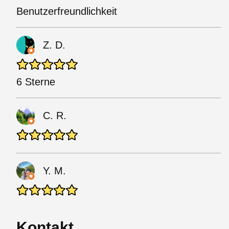
Benutzerfreundlichkeit
Z. D.
6 Sterne
C. R.
Y. M.
Kontakt