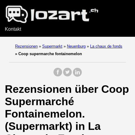
Kontakt
Rezensionen
»
Supermarkt
»
Neuenburg
»
La chaux de fonds
»
Coop supermarche fontainemelon
Rezensionen über Coop
Supermarché
Fontainemelon.
(Supermarkt) in La