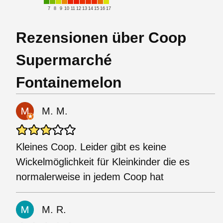
7
8
9
10
11
12
13
14
15
16
17
Rezensionen über Coop
Supermarché
Fontainemelon
M. M.
Kleines Coop. Leider gibt es keine
Wickelmöglichkeit für Kleinkinder die es
normalerweise in jedem Coop hat
M. R.