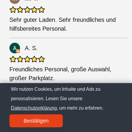
Sehr guter Laden. Sehr freundliches und
hilfsbereites Personal.
A. S.
Freundliches Personal, große Auswahl,
großer Parkplatz.
Wir nutzen Cookies, um Inhalte und Ads zu
A. B.
personalisieren. Lesen Sie unsere
Datenschutzerklärung
, um mehr zu erfahren.
Es ist immer schwierig, die Preise zu lesen,
Bestätigen
die auf 100 g angegeben sind