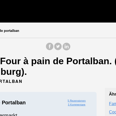
de portalban
our à pain de Portalban. 
burg).
ORTALBAN
Ähn
5 Rezensionen
 Portalban
Fam
3 Kommentare
Coo
ermarkt