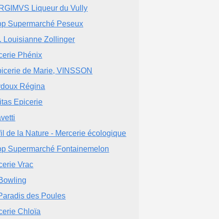
GIMVS Liqueur du Vully
p Supermarché Peseux
. Louisianne Zollinger
cerie Phénix
picerie de Marie, VINSSON
doux Régina
itas Epicerie
vetti
fil de la Nature - Mercerie écologique
p Supermarché Fontainemelon
cerie Vrac
Bowling
Paradis des Poules
cerie Chloïa