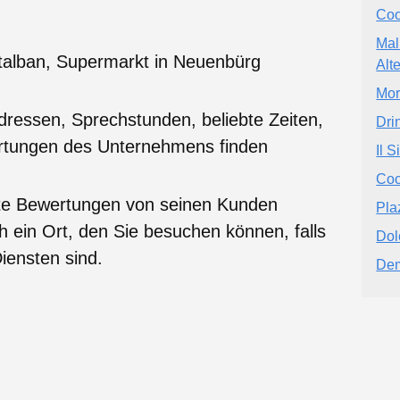
Coo
Mal
rtalban, Supermarkt in Neuenbürg
Alt
Mor
dressen, Sprechstunden, beliebte Zeiten,
Dri
ertungen des Unternehmens finden
Il 
Coo
te Bewertungen von seinen Kunden
Pla
ch ein Ort, den Sie besuchen können, falls
Dol
iensten sind.
Dem