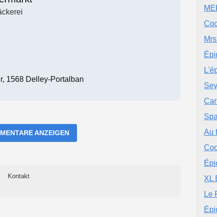
MER
ckerei
Coo
Mrs
Épi
L'é
, 1568 Delley-Portalban
Sey
Car
Spa
Au 
MENTARE ANZEIGEN
Coo
Épi
Kontakt
XL 
Le 
Épi