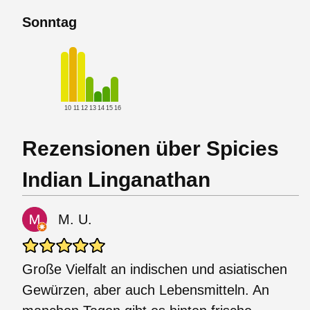
Sonntag
10
11
12
13
14
15
16
Rezensionen über Spicies
Indian Linganathan
M. U.
Große Vielfalt an indischen und asiatischen
Gewürzen, aber auch Lebensmitteln. An